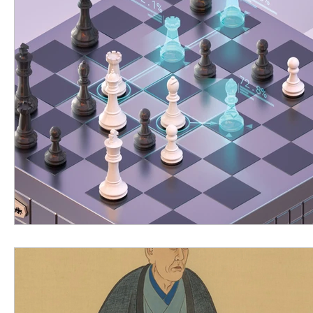
Загальне
Прислів'я
日本語
Стаття